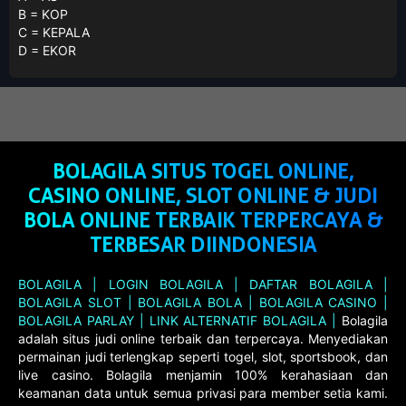
B = KOP
C = KEPALA
D = EKOR
BOLAGILA SITUS TOGEL ONLINE,
CASINO ONLINE, SLOT ONLINE & JUDI
BOLA ONLINE TERBAIK TERPERCAYA &
TERBESAR DIINDONESIA
BOLAGILA |
LOGIN BOLAGILA |
DAFTAR BOLAGILA |
BOLAGILA SLOT |
BOLAGILA BOLA |
BOLAGILA CASINO |
BOLAGILA PARLAY |
LINK ALTERNATIF BOLAGILA |
Bolagila
adalah situs judi online terbaik dan terpercaya. Menyediakan
permainan judi terlengkap seperti togel, slot, sportsbook, dan
live casino. Bolagila menjamin 100% kerahasiaan dan
keamanan data untuk semua privasi para member setia kami.