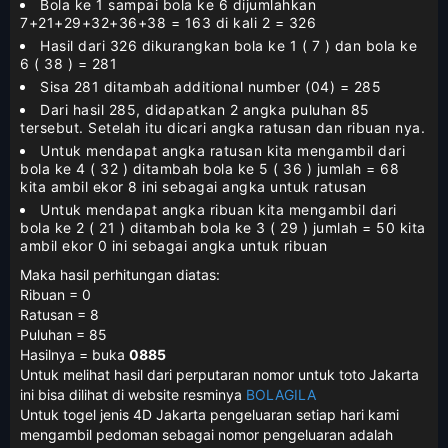
Bola ke 1 sampai bola ke 6 dijumlahkan
7+21+29+32+36+38 = 163 di kali 2 = 326
Hasil dari 326 dikurangkan bola ke 1 ( 7 ) dan bola ke
6 ( 38 ) = 281
Sisa 281 ditambah additional number (04) = 285
Dari hasil 285, didapatkan 2 angka puluhan 85
tersebut. Setelah itu dicari angka ratusan dan ribuan nya.
Untuk mendapat angka ratusan kita mengambil dari
bola ke 4 ( 32 ) ditambah bola ke 5 ( 36 ) jumlah = 68
kita ambil ekor 8 ini sebagai angka untuk ratusan
Untuk mendapat angka ribuan kita mengambil dari
bola ke 2 ( 21 ) ditambah bola ke 3 ( 29 ) jumlah = 50 kita
ambil ekor 0 ini sebagai angka untuk ribuan
Maka hasil perhitungan diatas:
Ribuan = 0
Ratusan = 8
Puluhan = 85
Hasilnya = buka
0885
Untuk melihat hasil dari perputaran nomor untuk toto Jakarta
ini bisa dilihat di website resminya
BOLAGILA
Untuk togel jenis 4D Jakarta pengeluaran setiap hari kami
mengambil pedoman sebagai nomor pengeluaran adalah